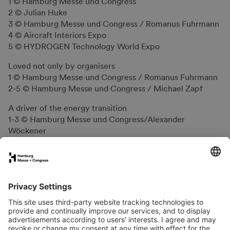
1 © Hamburg Messe und Congress
2 © Julian Huke
3 © Hamburg Messe und Congress / Romanus Fuhrmann
4 © Aircraft Interiors Expo
5 © HYDROGEN Technology World Expo
Loved not only by organisers
1 © Hamburg Messe und Congress / Romanus Fuhrmann
2-5 © Hamburg Messe und Congress / Michael Zapf
A driver of the energy transition
1-3 © Hamburg Messe und Congress/Alexander
Wöckener
4,5 © Hamburg Messe und Congress / René Zieger
My Highlight 2024
1 © Hamburg Messe und Congress / Michael Zapf
2-4 © Hamburg Messe und Congress / Romanus
Fuhrmann
5-9 © Hamburg Messe und Congress
From tender saplings to strong trees