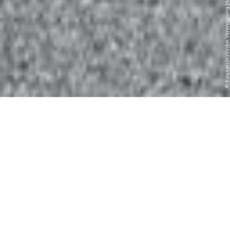
© Kassenärztliche Vereinigung Hamburg, Marco Grundt
Outlook // Hamburg
Coronavirus Vaccination Center
Exhibition Hall with a
New Purpose